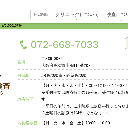
HOME
クリニックについて
検査につ
af0150015756l
072-668-7033
〒569-0064
住所
大阪府高槻市庄所町3番20号
最寄駅
JR高槻駅南・阪急高槻駅
ク
【月・火・水・金・土】9:00～12:00／17:00～19
※受付開始は診療時間の15分前、受付終了は診
診療時間
す
※平日の午前は、ご来院順に診察を行っており
※土曜日の診療は16時までとなります
内視鏡検査
【月・火・水・金・土】13:00～16:00