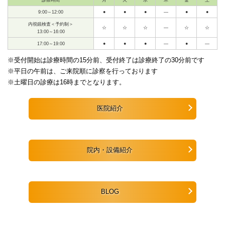
9:00～12:00
●
●
●
—
●
●
内視鏡検査＜予約制＞
☆
☆
☆
—
☆
☆
13:00～16:00
17:00～19:00
●
●
●
—
●
—
※受付開始は診療時間の15分前、受付終了は診療終了の30分前です
※平日の午前は、ご来院順に診察を行っております
※土曜日の診療は16時までとなります。
医院紹介
院内・設備紹介
BLOG