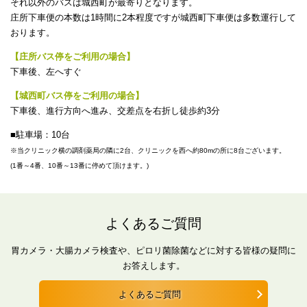
それ以外のバスは城西町が最寄りとなります。
庄所下車便の本数は1時間に2本程度ですが城西町下車便は多数運行して
おります。
【庄所バス停をご利用の場合】
下車後、左へすぐ
【城西町バス停をご利用の場合】
下車後、進行方向へ進み、交差点を右折し徒歩約3分
■駐車場：10台
※当クリニック横の調剤薬局の隣に2台、クリニックを西へ約80mの所に8台ございます。
(1番～4番、10番～13番に停めて頂けます。)
よくあるご質問
胃カメラ・大腸カメラ検査や、ピロリ菌除菌などに対する皆様の疑問に
お答えします。
よくあるご質問